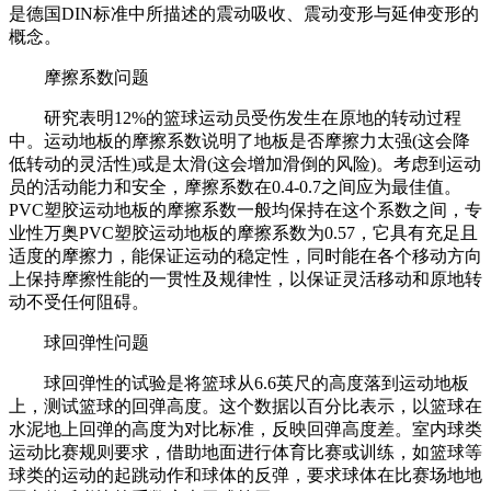
是德国DIN标准中所描述的震动吸收、震动变形与延伸变形的
概念。
摩擦系数问题
研究表明12%的篮球运动员受伤发生在原地的转动过程
中。运动地板的摩擦系数说明了地板是否摩擦力太强(这会降
低转动的灵活性)或是太滑(这会增加滑倒的风险)。考虑到运动
员的活动能力和安全，摩擦系数在0.4-0.7之间应为最佳值。
PVC塑胶运动地板的摩擦系数一般均保持在这个系数之间，专
业性万奥PVC塑胶运动地板的摩擦系数为0.57，它具有充足且
适度的摩擦力，能保证运动的稳定性，同时能在各个移动方向
上保持摩擦性能的一贯性及规律性，以保证灵活移动和原地转
动不受任何阻碍。
球回弹性问题
球回弹性的试验是将篮球从6.6英尺的高度落到运动地板
上，测试篮球的回弹高度。这个数据以百分比表示，以篮球在
水泥地上回弹的高度为对比标准，反映回弹高度差。室内球类
运动比赛规则要求，借助地面进行体育比赛或训练，如篮球等
球类的运动的起跳动作和球体的反弹，要求球体在比赛场地地