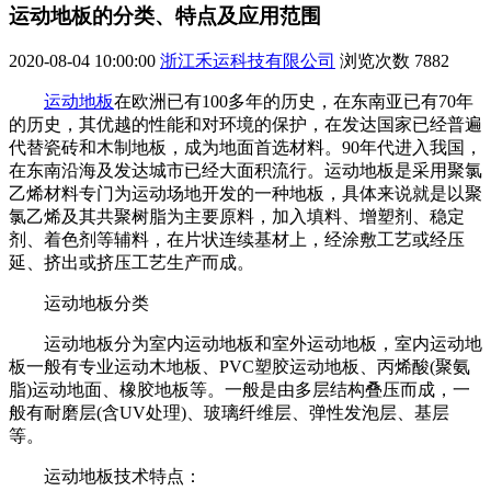
运动地板的分类、特点及应用范围
2020-08-04 10:00:00
浙江禾运科技有限公司
浏览次数
7882
运动地板
在欧洲已有100多年的历史，在东南亚已有70年
的历史，其优越的性能和对环境的保护，在发达国家已经普遍
代替瓷砖和木制地板，成为地面首选材料。90年代进入我国，
在东南沿海及发达城市已经大面积流行。运动地板是采用聚氯
乙烯材料专门为运动场地开发的一种地板，具体来说就是以聚
氯乙烯及其共聚树脂为主要原料，加入填料、增塑剂、稳定
剂、着色剂等辅料，在片状连续基材上，经涂敷工艺或经压
延、挤出或挤压工艺生产而成。
运动地板分类
运动地板分为室内运动地板和室外运动地板，室内运动地
板一般有专业运动木地板、PVC塑胶运动地板、丙烯酸(聚氨
脂)运动地面、橡胶地板等。一般是由多层结构叠压而成，一
般有耐磨层(含UV处理)、玻璃纤维层、弹性发泡层、基层
等。
运动地板技术特点：